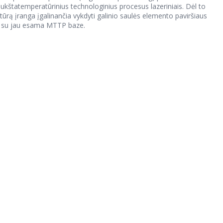
ukštatemperatūrinius technologinius procesus lazeriniais. Dėl to
rą įranga įgalinančia vykdyti galinio saulės elemento paviršiaus
ma su jau esama MTTP baze.