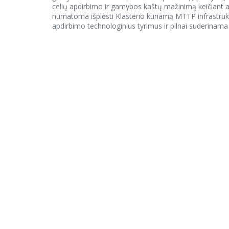
celių apdirbimo ir gamybos kaštų mažinimą keičiant a
numatoma išplėsti Klasterio kuriamą MTTP infrastruktū
apdirbimo technologinius tyrimus ir pilnai suderina