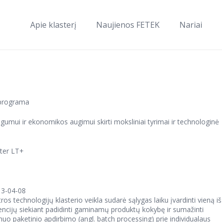
Apie klasterį
Naujienos FETEK
Nariai
programa
umui ir ekonomikos augimui skirti moksliniai tyrimai ir technologinė
ter LT+
13-04-08
 technologijų klasterio veikla sudarė sąlygas laiku įvardinti vieną iš
encijų siekiant padidinti gaminamų produktų kokybę ir sumažinti
uo paketinio apdirbimo (angl. batch processing) prie individualaus