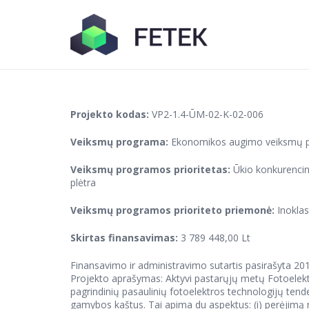
Projekto kodas:
VP2-1.4-ŪM-02-K-02-006
Veiksmų programa:
Ekonomikos augimo veiksmų 
Veiksmų programos prioritetas:
Ūkio konkurencing
plėtra
Veiksmų programos prioriteto priemonė:
Inoklas
Skirtas finansavimas:
3 789 448,00 Lt
Finansavimo ir administravimo sutartis pasirašyta 20
Projekto aprašymas: Aktyvi pastarųjų metų Fotoelektros
pagrindinių pasaulinių fotoelektros technologijų tend
gamybos kaštus. Tai apima du aspektus: (i) perėjimą n